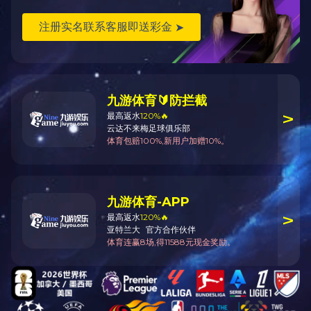
首页
上一页
1
下一页
尾页
联系
CONTACT
地址：怀化市天星东路锦绣五溪12栋六楼
邮编：418000
电话：0745-2720623
手机：0745-2720623
传真：0745-2720623