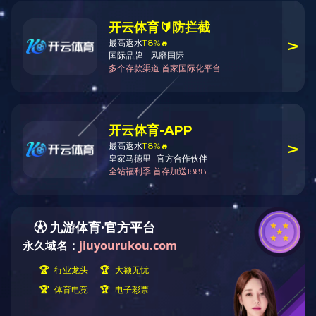
开展防汛抢险应急演练，筑牢安全意识
2023-04-18
为有效应对汛期可能发生的各类突发事件，提高整体应对突发灾
害的应急处置能力，4月11日芷江县罗旧镇和华体会体育官方网
站罗旧工程项目部联合开展防汛抢险应急演练。
华体会体育官方网站开展消防演练
2022-07-08
为了进一步强化施工作业人员的消防安全教育，提高火灾防控能
力和突发事件应变能力，学会正确使用灭火器和各类消防设备设
施。我公司于2022年6月30日，在公司组织了一次实战的消防演
习。在公司领导班子高度重视和员工的积极参与下，演习达到了
预期目的。