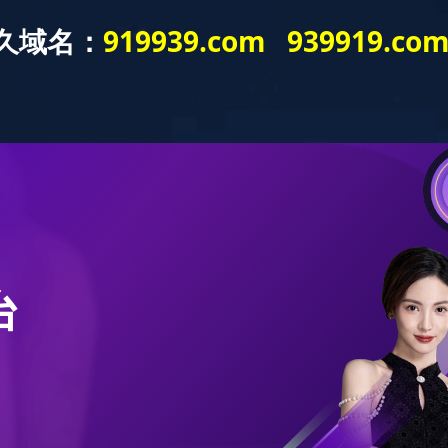
态
华体会体育官方网
安全生产
工程业绩
站