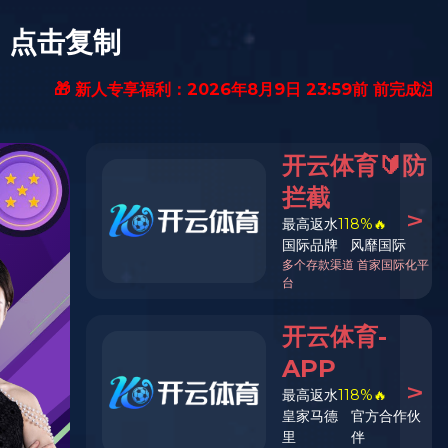
全国服务热线
0745-2720623
综合信息
联系我们
全国服务热线
0745-2720623
扫码关注我们