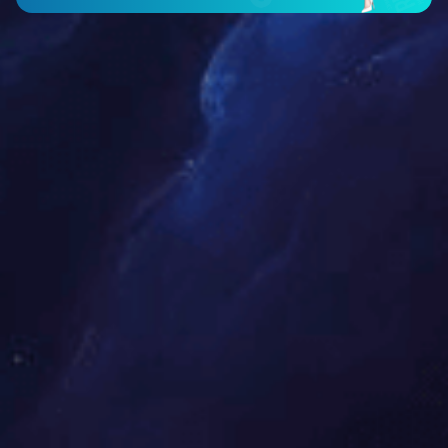
为党和国家兴旺发达、长治久安提供有力保证（深入学习贯彻党的十九届六中全会精神）
2022-08-08
党的十九届六中全会通过的《中共中央关于党的百年奋斗重大成
就和历史经验的决议》指出：“党的十八大以来，国家安全得到
全面加强，经受住了来自政治、经济、意识形态、自然界等方面
的风险挑战考验，为党和国家兴旺发达、长治久安提供了有力保
证。”
在深化党史学习教育中坚定历史自信
2022-07-28
习近平总书记指出：“在新的赶考之路上，我们能否继续交出优
异答卷，关键在于有没有坚定的历史自信。”坚定的历史自信，
是在总结我们党百年奋斗的伟大历程、重大成就和历史经验，深