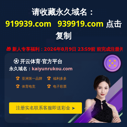
华体会体育官
光荣榜
党建之窗
工会园地
方网站
怀化水利水电公司以“三强一建”行动赋能高质量发展
2025-12-24
在怀化山水相拥的生态画卷中，水环境治理与怀化产投集团高质
量发展的蓝图正徐徐展开。华体会体育官方网站党支部锚定“强
堡垒、强品牌、强示范、建新功”的“三强一建”行动坐标，精心锻
造“奋进先锋”党建品牌，让党建红与生态绿深度交融，为集团和
公司高质量发展注入了澎