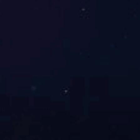
以清廉之风助力项目“加速度”
2022-07-01
为进一步贯彻落实怀化市水务投资集团有限公司清廉建设工作部
署，夯实员工清正廉洁思想根基，让工地也吹起“清廉风”，以风
清气正从业环境助力项目建设跑出“加速度”。水利水电工程有限
公司将辰溪县长田湾灌区续建配套与节水改造工程打造成“清廉
项目工地”。
沿着总书记的足迹·湖南篇｜在推动高质量发展上闯出新路子
2022-06-17
党的十八大以来，习近平总书记三次赴湖南考察调研，从党和国
家战略全局高度对湖南发展锚定新坐标、明确新定位、赋予新使
命，为湖南发展指明了前进方向、提供了根本遵循。