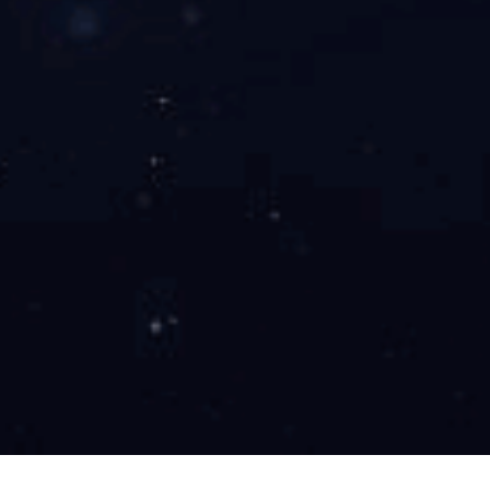
首页
上一页
1
2
3
下一页
尾页
联系
CONTACT
地址：怀化市天星东路锦绣五溪12栋六楼
邮编：418000
电话：0745-2720623
手机：0745-2720623