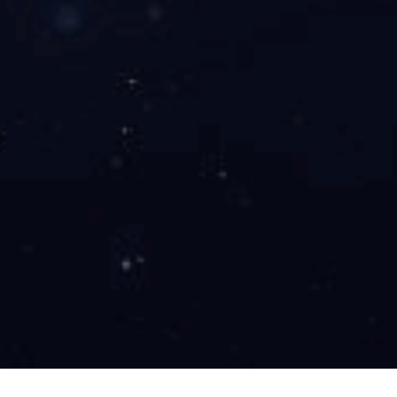
首页
上一页
1
2
3
下一页
尾页
联系
CONTACT
地址：怀化市天星东路锦绣五溪12栋六楼
邮编：418000
电话：0745-2720623
手机：0745-2720623
传真：0745-2720623
邮箱：379665018@qq.com