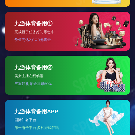
我队开展“不忘初心，牢记使命”主题教育工作会
2019-09-24
我队开展“不忘初心，牢记使命”主题教育工作会
习近平在学习贯彻党的十九大精神研讨班开班式上发表重要讲话
2018-08-15