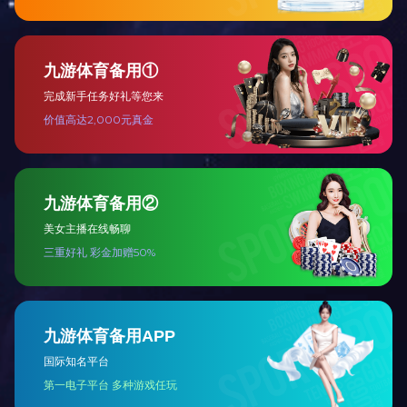
科等部门
10余名骨干参与，后续将以“每周五
固定学习”模式开展，为期两个月。参训员工
表示，通过学习理清了工作逻辑、掌握了实操
方法，为后续运维打下坚实基础。​
下步，公司将持续开展精准培训，推动员
工成长与公司发展同频共振，以扎实技术和高
效服务做好城区排水管网运维，为怀化城市水
环境与高质量发展贡献力量！
通讯
员：曾真