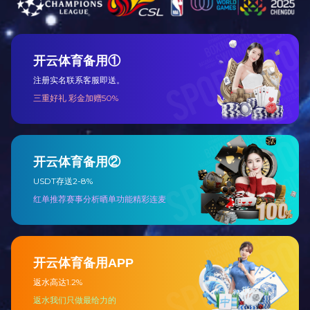
容。现场增设互动环节，员工结合工作提问探
讨，展现出积极求索的风貌，培训兼具专业、
实用性与趣味性。
首期培训有公司运维筹备小组、工程技术