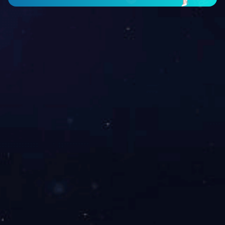
上一篇：
怀化产投水利水电工程公司——以练筑防，安全同行
下一篇：
张爱国赴市水利水电工程公司、勘测设计院开展调研
联系
CONTACT
地址：怀化市天星东路锦绣五溪12栋六楼
邮编：418000
电话：0745-2720623
手机：0745-2720623
传真：0745-2720623
邮箱：379665018@qq.com
网站首页
华体会体育（中
工作动态
华体会体育官方
国）
网站
工程业绩
综合信息
联系我们