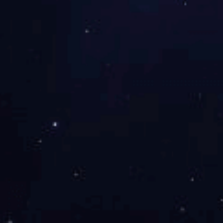
斗争精神和斗争本领不断增强。通过维护和塑造国家安全的
斗争求和平，坚持原则、寸步不让、精准反制。面对传统与非传
更加主动，应对非传统安全挑战的能力与时俱进。我们发扬不信
未有的意志品质维护国家主权、安全、发展利益，敢于斗争、敢
上一篇：
党史学习是必修课和常修课
下一篇：
“習近平的2021”：百年之際的“特別安排”
地址：怀化市天星东路锦绣五溪12栋六楼
联系
邮编：418000
CONTACT
电话：0745-2720623