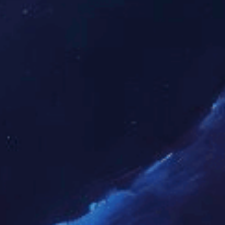
复杂。内部安全和外部安全相互叠加，传统安全和非传统安全相互
的安全需求日益增长，迫切需要科学的安全理论指引。正是在对时代
家安全、把握国家安全提供了强大思想武器。
家安全理论中国化的最新成果，是中国共产党和中国人民捍卫国家
深刻总结中外历史经验教训，在新时代创立并不断推动完善的中国
家安全的伟大实践与时俱进、丰富发展。2014年4月15日，习
容，即坚持以人民安全为宗旨，以政治安全为根本，以经济安全为基
土安全，又重视国民安全；既重视传统安全，又重视非传统安全；