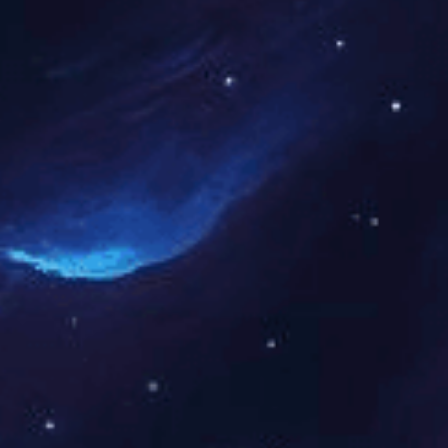
国家安全工作机制不断完善。以习近平同志为核心的党中央
效、更加主动。2015年通过的国家安全法明确了维护国家安全
情报法、核安全法、生物安全法、反外国制裁法、数据安全法等
安全战略体系、政策体系日渐完善。2015年1月，中央政治局
估机制、风险防控协同机制、风险防控责任机制，做到既能发现
国家安全的人民防线更加巩固。习近平总书记强调：“深入开
安全教育日，首次制定大中小学国家安全教育指导纲要，首次设
强。坚持国家安全一切为了人民、一切依靠人民，动员全党全社
切实维护和塑造国家安全