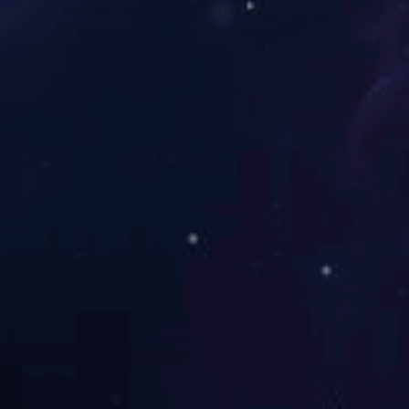
在总体国家安全观指引下，在集中统一、高效权威的国家安
形态、自然界等方面的风险挑战考验。
着力防范化解重大风险。习近平总书记反复强调防范化解重大
是根本，人民安全是宗旨，国家利益至上是准则，坚持三者有机
突如其来的新冠肺炎疫情，我们坚持人民至上、生命至上，统筹
足国家安全的短板弱项。制定香港国安法，设立驻港国安公署，完
以高水平安全护航高质量发展。以习近平同志为核心的党中央
关键核心技术攻关，强化对生物安全、数据安全、人工智能安全
度作用，切实维护国家安全和发展利益。统筹自身安全和共同安
世界贡献中国智慧、中国方案、中国力量。