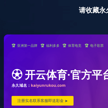
网站首页
华体会体育（中
工作动
国）