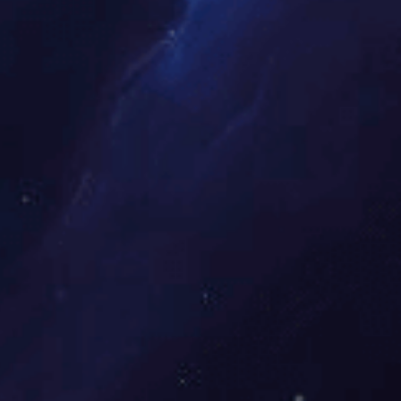
注重加强顶层设计，完善国家安全法治体系、战略体系和政策体系，建立国家安
的基本原则和任务，规定了国家安全的基本制度。一大批重要法律相继出台，如
。这些法律的颁布实施，为构建中国特色国家安全法律制度体系立柱架梁，谱写
会议审议通过《国家安全战略纲要》。国家安全工作合力和整体效能进一步增强
问题、预测风险，又能解决问题、排除风险，有效维护国家安全。
展国家安全宣传教育，切实增强全民国家安全意识。”强化人民群众的国家安全
立国家安全学一级学科，实现了国家安全宣传教育进机关、进农村、进社区、进
会共同努力，汇聚起维护国家安全的强大力量，夯实国家安全的社会基础。